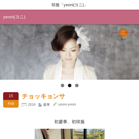
韓服「yeoni(ヨニ)」
yeoni(ヨニ)
チョッキョンサ
15
Feb
yeoni-yeoni
2019
慶事
初慶事、初韓服